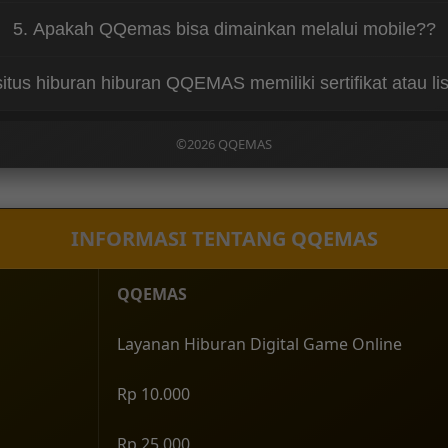
ang berlaku para pengguna wajib berusia +18 usia.
5. Apakah QQemas bisa dimainkan melalui mobile??
kan aplikasi mobile yang bisa digunakan pengguna and
itus hiburan hiburan QQEMAS memiliki sertifikat atau li
an lisensi dan sertifikat resmi dari lembaga internationa
NG sampai Pragmatic Play.
©2026 QQEMAS
INFORMASI TENTANG QQEMAS
QQEMAS
Layanan Hiburan Digital Game Online
Rp 10.000
Rp 25.000