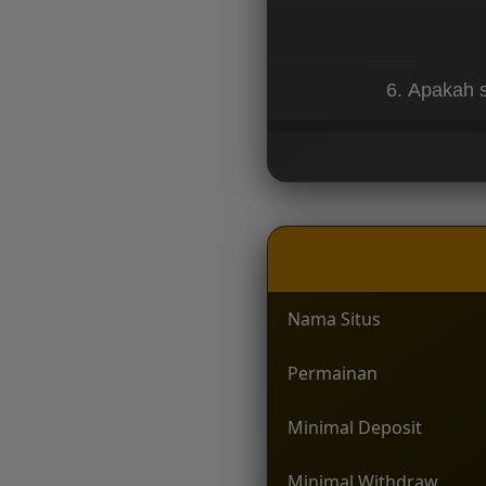
Sesuai dengan aturan y
Ya, QQEMAS mengembang
6. Apakah s
koneksi internet
QQEMAS sudah mendapatk
bmmm testlab, QQ GAMI
Nama Situs
Permainan
Minimal Deposit
Minimal Withdraw