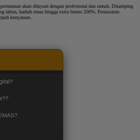
permainan akan dilayani dengan profesional dan ramah. Disamping
ang tahun, hadiah emas hingga extra bonus 200%. Penawaran
jadi kenyataan.
ital?
judkan impian pemain
i??
 impian para pengguna
QQEMAS?
ermainan dan