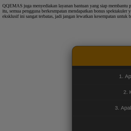
QQEMAS juga menyediakan layanan bantuan yang siap membantu para 
itu, semua pengguna berkesmpatan mendapatkan bonus spektakuler ya
eksklusif ini sangat terbatas, jadi jangan lewatkan kesempatan u
1. A
QQEMAS adalah salah sa
2.
meraih kemenangan me
QQEMAS ingin menjadi s
3. Apa
tanpa adanya batasan fi
tidak, dengan modal h
menghasilkan cuan bes