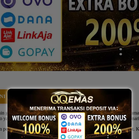
NI
ame online yang praktis dengan akses yang lancar, mudah dan aman 
io yang jernih memberikan sensasi permainan berbasis spin yang mena
luang cuan yang tinggi dengan akses login yang aman dan cepat. K